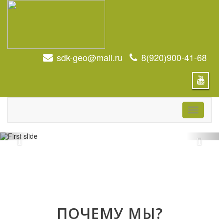
sdk-geo@mail.ru
8(920)900-41-68
Toggle
navigati
ЛАГУНЫ
Плёночные навозонакопители с
защитным слоем из
ПОЧЕМУ МЫ?
геомембраны.