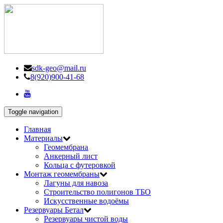
sdk-geo@mail.ru
8(920)900-41-68
Toggle navigation
Главная
Материалы
Геомембрана
Анкерный лист
Кольца с футеровкой
Монтаж геомембраны
Лагуны для навоза
Строительство полигонов ТБО
Искусственные водоёмы
Резервуары Бетал
Резервуары чистой воды