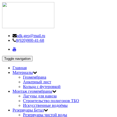
sdk-geo@mail.ru
8(920)900-41-68
Toggle navigation
Главная
Материалы
Геомембрана
Анкерный лист
Кольца с футеровкой
Монтаж геомембраны
Лагуны для навоза
Строительство полигонов ТБО
Искусственные водоёмы
Резервуары Бетал
Резервуары чистой воды