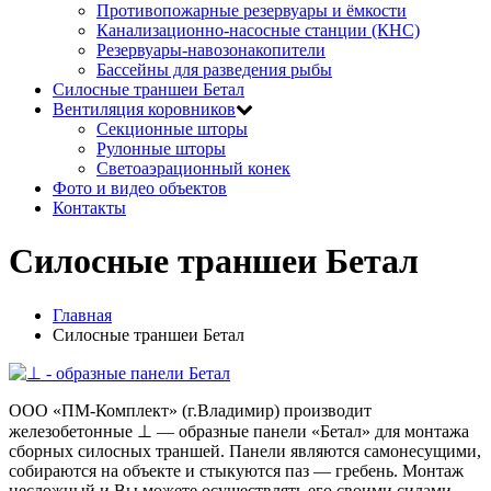
Противопожарные резервуары и ёмкости
Канализационно-насосные станции (КНС)
Резервуары-навозонакопители
Бассейны для разведения рыбы
Силосные траншеи Бетал
Вентиляция коровников
Секционные шторы
Рулонные шторы
Светоаэрационный конек
Фото и видео объектов
Контакты
Силосные траншеи Бетал
Главная
Силосные траншеи Бетал
ООО «ПМ-Комплект» (г.Владимир) производит
железобетонные ⊥ — образные панели «Бетал» для монтажа
сборных силосных траншей. Панели являются самонесущими,
собираются на объекте и стыкуются паз — гребень. Монтаж
несложный и Вы можете осуществлять его своими силами.