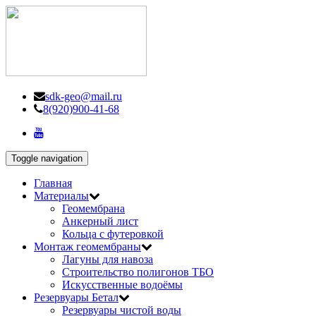
sdk-geo@mail.ru
8(920)900-41-68
Toggle navigation
Главная
Материалы
Геомембрана
Анкерный лист
Кольца с футеровкой
Монтаж геомембраны
Лагуны для навоза
Строительство полигонов ТБО
Искусственные водоёмы
Резервуары Бетал
Резервуары чистой воды