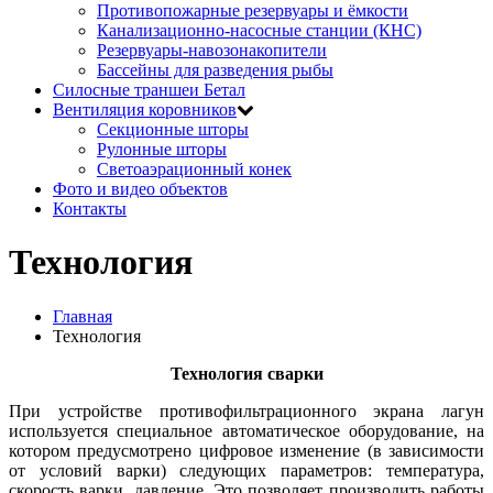
Противопожарные резервуары и ёмкости
Канализационно-насосные станции (КНС)
Резервуары-навозонакопители
Бассейны для разведения рыбы
Силосные траншеи Бетал
Вентиляция коровников
Секционные шторы
Рулонные шторы
Светоаэрационный конек
Фото и видео объектов
Контакты
Технология
Главная
Технология
Технология сварки
При устройстве противофильтрационного экрана лагун
используется специальное автоматическое оборудование, на
котором предусмотрено цифровое изменение (в зависимости
от условий варки) следующих параметров: температура,
скорость варки, давление. Это позволяет производить работы